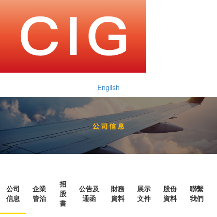
English
招
公司
企業
公告及
財務
展示
股份
聯繫
股
信息
管治
通函
資料
文件
資料
我們
書